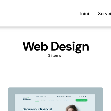
Inici
Serve
Web Design
3 items